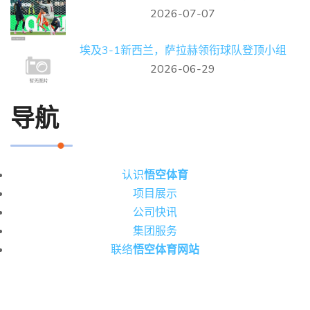
2026-07-07
埃及3-1新西兰，萨拉赫领衔球队登顶小组
2026-06-29
导航
认识
悟空体育
项目展示
公司快讯
集团服务
联络
悟空体育网站