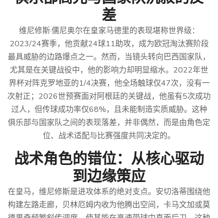
差
维尼修斯·儒尼奥尔在皇家马德里的表现堪称世界级：
2023/24赛季，他贡献24球11助攻，成为欧冠淘汰赛阶段
最具威胁的边路爆点之一。然而，当镜头转向巴西国家队，
尤其是在关键战役中，他的影响力却明显缩水。2022年世
界杯对阵克罗地亚的1/4决赛，他全场触球仅47次，没有一
次射正；2026世预赛面对阿根廷的关键战，他虽有5次成功
过人，但传球成功率仅68%，且未能制造实质威胁。这种
俱乐部与国家队之间的表现落差，并非偶然，而是由角色定
位、战术适配与比赛强度共同决定的。
战术角色的错位：从核心驱动
到边缘策应
在皇马，维尼修斯是进攻体系的绝对支点。安切洛蒂围绕他
构建左路走廊，贝林厄姆内收为他腾出空间，卡马文加或莫