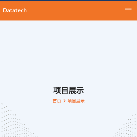
项目展示
首页
项目展示