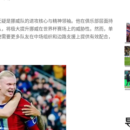
无疑是挪威队的进攻核心与精神领袖。他在俱乐部层面持
队，将极大提升挪威在世界杯赛场上的威胁性。然而，单
德需要更多队友在中场组织和边路支援上提供有效配合，