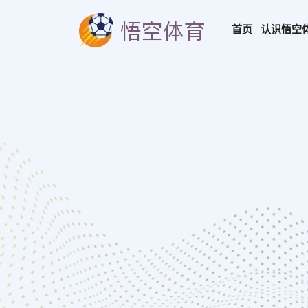
首页
认识
悟空