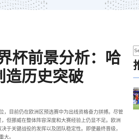
世界杯前景分析：哈
创造历史突破
席位，目前仍在欧洲区预选赛中为出线资格奋力拼搏。尽管
星，但挪威在整体阵容深度和大赛经验上仍显不足。欧洲
取决于关键战役的发挥以及团队稳定性。即便最终晋级，
重大。