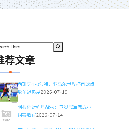
推荐文章
西班牙4-0沙特，亚马尔世界杯首球点
燃争冠热度
2026-07-19
阿根廷对约旦战报：卫冕冠军完成小
组赛收官
2026-07-14