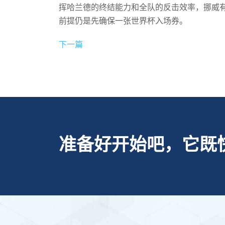
挥哈兰德的终结能力和全队的反击效率，挪威有
前提仍是先确保一张世界杯入场券。
下一篇
准备好开始吧，它既