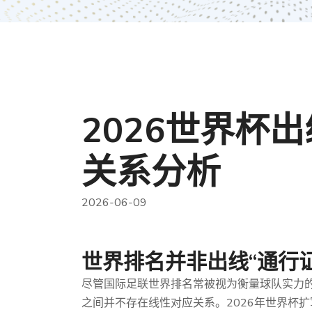
2026世界杯
关系分析
2026-06-09
世界排名并非出线“通行证
尽管国际足联世界排名常被视为衡量球队实力
之间并不存在线性对应关系。2026年世界杯扩