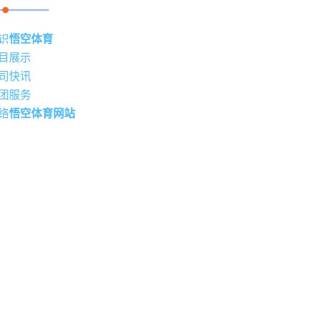
识
悟空体育
目展示
司快讯
团服务
络
悟空体育网站