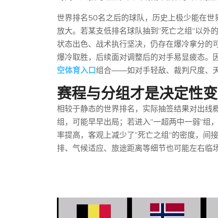
世界排名50名之后的球队，历史上极少能在世
放大。若某支低排名球队抽到“死亡之组”以外
状态出色、战术执行坚决，仍存在爆冷拿分的
爆冷取胜，后续面对调整后的对手易显疲态。因
空体育入口
组合——如对手轻敌、裁判尺度、
赛程与分组才是决定性变
相较于静态的世界排名，实际抽签结果对出线概
组，可能早早出局；若进入“一超两中一弱”组
率提高，客观上减少了“死亡之组”的密度，间
排、气候适应、旅途距离等细节也可能左右临