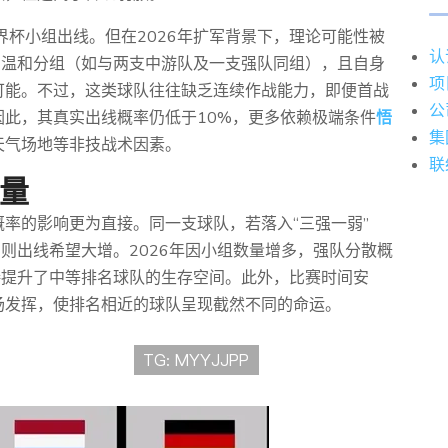
界杯小组出线。但在2026年扩军背景下，理论可能性被
认
的温和分组（如与两支中游队及一支强队同组），且自身
项
可能。不过，这类球队往往缺乏连续作战能力，即便首战
公
此，其真实出线概率仍低于10%，更多依赖极端条件
悟
集
天气场地等非技战术因素。
联
量
率的影响更为直接。同一支球队，若落入“三强一弱”
，则出线希望大增。2026年因小组数量增多，强队分散概
接提升了中等排名球队的生存空间。此外，比赛时间安
场发挥，使排名相近的球队呈现截然不同的命运。