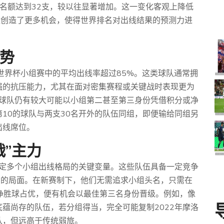
名额达到32支，较以往显著增加。这一变化客观上降低
队创造了更多机会，使得世界排名对出线结果的预测力进
势
世界杯小组赛中的平均出线率超过85%。这类球队通常拥
强的抗压能力，尤其在面对密集赛程或关键战时表现更为
名球队仍有较大可能以小组第二甚至第三身份凭借积分或净
10的球队与两支30名开外的队伍同组，即便输给同组另
出线席位。
战”主力
决定多个小组出线格局的关键变量。这些队伍具备一定竞争
”的局面。在新赛制下，他们无需追求小组头名，只需在
且净胜球占优，便有机会以最佳第三名身份晋级。例如，像
蕴尚存的队伍，若分组得当，完全可能复制2022年摩洛
队，但远高于传统弱旅。