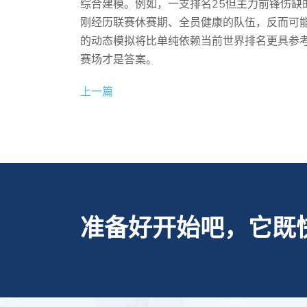
综合建模。例如，一支排名25但主力前锋伤缺
刚经历联赛休赛期、全员健康的队伍，反而可能
的动态模拟将比单纯依赖当前世界排名更具参
赛场才是答案。
上一篇
准备好开始吧，它既