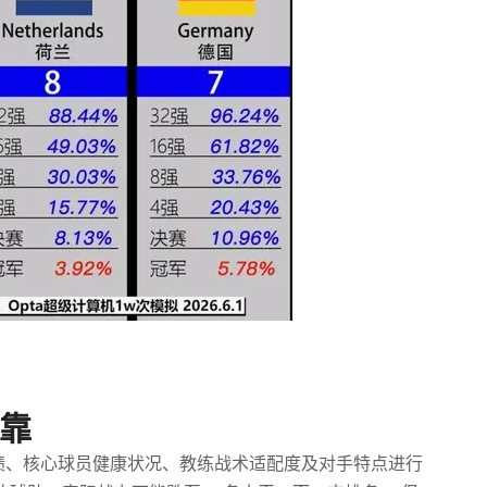
靠
绩、核心球员健康状况、教练战术适配度及对手特点进行