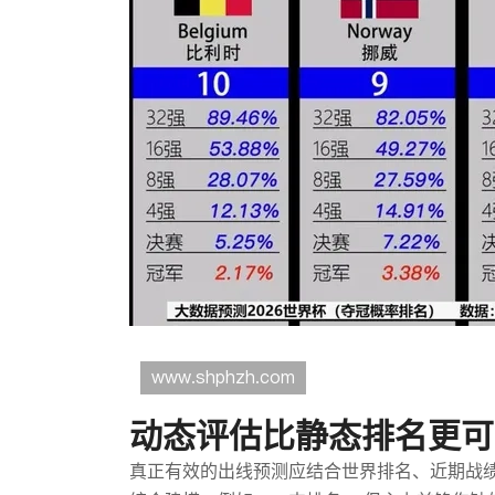
动态评估比静态排名更可
真正有效的出线预测应结合世界排名、近期战