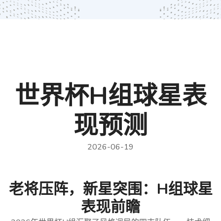
世界杯H组球星表
现预测
2026-06-19
老将压阵，新星突围：H组球星
表现前瞻