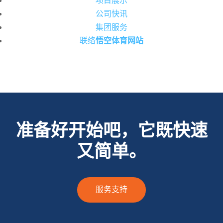
项目展示
公司快讯
集团服务
联络
悟空体育网站
准备好开始吧，它既快速
又简单。
服务支持