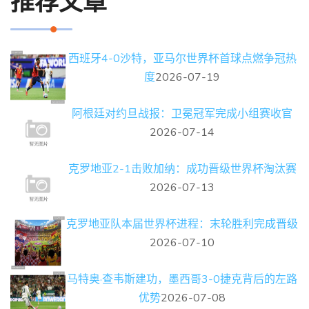
推荐文章
西班牙4-0沙特，亚马尔世界杯首球点燃争冠热
度
2026-07-19
阿根廷对约旦战报：卫冕冠军完成小组赛收官
2026-07-14
克罗地亚2-1击败加纳：成功晋级世界杯淘汰赛
2026-07-13
克罗地亚队本届世界杯进程：末轮胜利完成晋级
2026-07-10
马特奥·查韦斯建功，墨西哥3-0捷克背后的左路
优势
2026-07-08