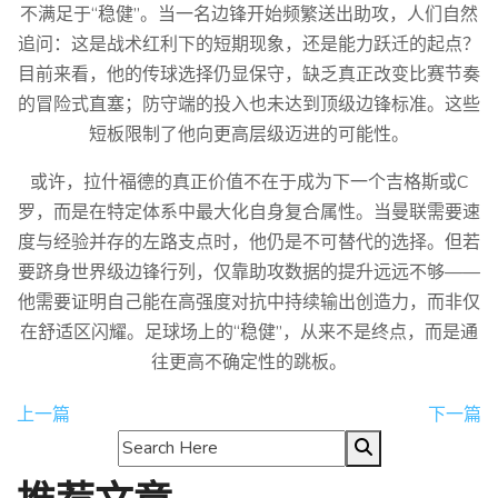
不满足于“稳健”。当一名边锋开始频繁送出助攻，人们自然
追问：这是战术红利下的短期现象，还是能力跃迁的起点？
目前来看，他的传球选择仍显保守，缺乏真正改变比赛节奏
的冒险式直塞；防守端的投入也未达到顶级边锋标准。这些
短板限制了他向更高层级迈进的可能性。
或许，拉什福德的真正价值不在于成为下一个吉格斯或C
罗，而是在特定体系中最大化自身复合属性。当曼联需要速
度与经验并存的左路支点时，他仍是不可替代的选择。但若
要跻身世界级边锋行列，仅靠助攻数据的提升远远不够——
他需要证明自己能在高强度对抗中持续输出创造力，而非仅
在舒适区闪耀。足球场上的“稳健”，从来不是终点，而是通
往更高不确定性的跳板。
上一篇
下一篇