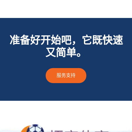
准备好开始吧，它既快速
又简单。
服务支持