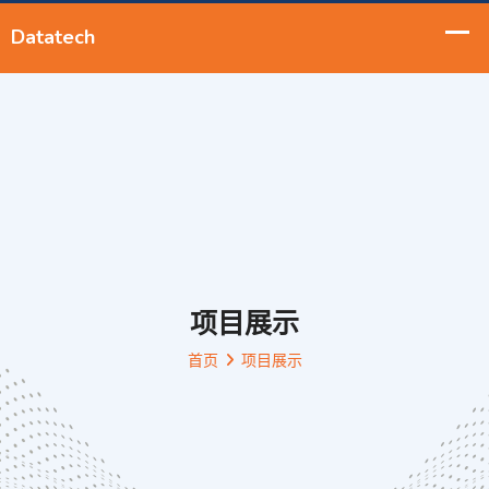
项目展示
首页
项目展示