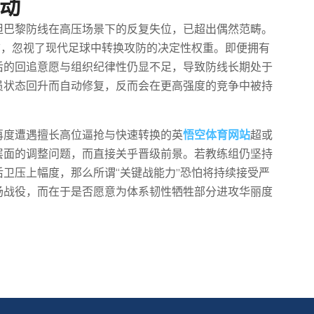
动
但巴黎防线在高压场景下的反复失位，已超出偶然范畴。
信，忽视了现代足球中转换攻防的决定性权重。即便拥有
后的回追意愿与组织纪律性仍显不足，导致防线长期处于
员状态回升而自动修复，反而会在更高强度的竞争中被持
再度遭遇擅长高位逼抢与快速转换的英
悟空体育网站
超或
层面的调整问题，而直接关乎晋级前景。若教练组仍坚持
卫压上幅度，那么所谓“关键战能力”恐怕将持续接受严
场战役，而在于是否愿意为体系韧性牺牲部分进攻华丽度