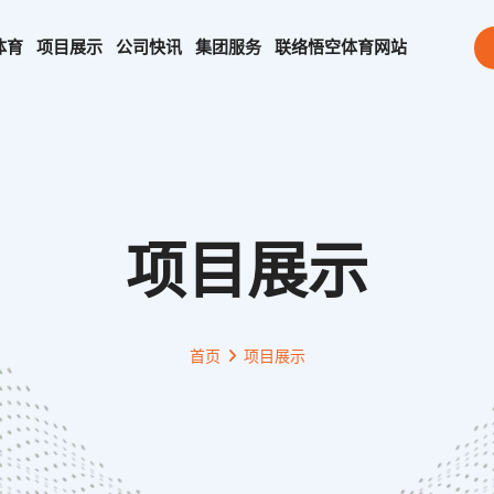
体育
项目展示
公司快讯
集团服务
联络
悟空体育网站
项目展示
首页
项目展示