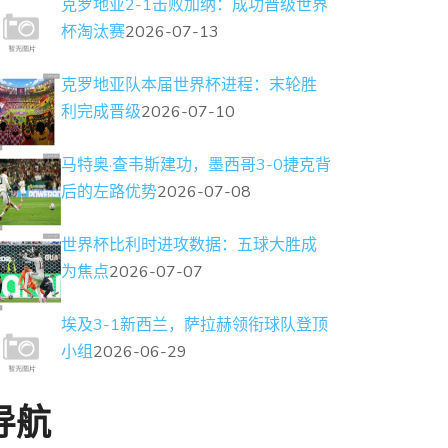
克罗地亚2-1击败加纳：成功晋级世界
杯淘汰赛
2026-07-13
克罗地亚队本届世界杯进程：末轮胜
利完成晋级
2026-07-10
马特奥·查韦斯建功，墨西哥3-0捷克背
后的左路优势
2026-07-08
世界杯比利时进攻数据：五球大胜成
为焦点
2026-07-07
埃及3-1新西兰，萨拉赫领衔球队登顶
小组
2026-06-29
导航