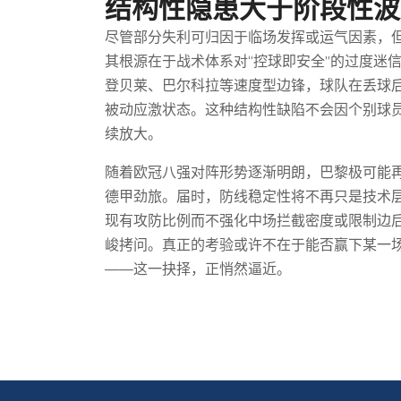
结构性隐患大于阶段性波
尽管部分失利可归因于临场发挥或运气因素，
其根源在于战术体系对“控球即安全”的过度迷
登贝莱、巴尔科拉等速度型边锋，球队在丢球
被动应激状态。这种结构性缺陷不会因个别球
续放大。
随着欧冠八强对阵形势逐渐明朗，巴黎极可能
德甲劲旅。届时，防线稳定性将不再只是技术
现有攻防比例而不强化中场拦截密度或限制边后
峻拷问。真正的考验或许不在于能否赢下某一
——这一抉择，正悄然逼近。