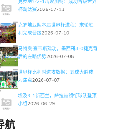
克罗地亚2-1击败加纳：成功晋级世界
杯淘汰赛
2026-07-13
克罗地亚队本届世界杯进程：末轮胜
利完成晋级
2026-07-10
马特奥·查韦斯建功，墨西哥3-0捷克背
后的左路优势
2026-07-08
世界杯比利时进攻数据：五球大胜成
为焦点
2026-07-07
埃及3-1新西兰，萨拉赫领衔球队登顶
小组
2026-06-29
导航