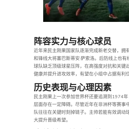
阵容实力与核心球员
近年来民主刚果国家队逐渐完成新老交替，拥有
和锋线大将塞巴斯蒂安·萨索洛。后防线上也有
球队缺乏顶级球星压阵，在高强度对抗和关键
健康并提升进攻效率，有望在小组中占据有利
历史表现与心理因素
民主刚果上一次参加世界杯还要追溯到1974
层面存在一定障碍。尽管近年在非洲杯等赛事
队往往在关键时刻掉链子。主帅若能有效调动
大提升晋级希望。