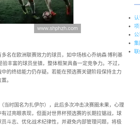
认
项
公
集
联
多名在欧洲联赛效力的球员，如中场核心乔纳森·博利基
经验丰富的球员坐镇，整体框架具备一定竞争力。不过，
战中的终结能力仍存疑。若能在预选赛关键阶段保持主力
位置。
年（当时国名为扎伊尔），此后多次冲击决赛圈未果，心理
中有过亮眼表现，但面对世界杯预选赛的长期拉锯战，球
球员斗志、优化战术纪律性，并避免内部管理问题，将极