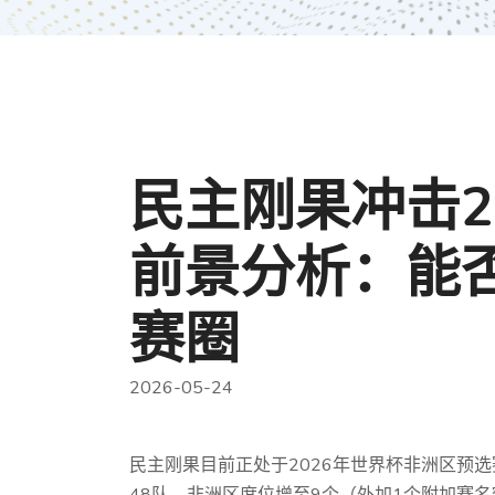
民主刚果冲击2
前景分析：能
赛圈
2026-05-24
民主刚果目前正处于2026年世界杯非洲区预选