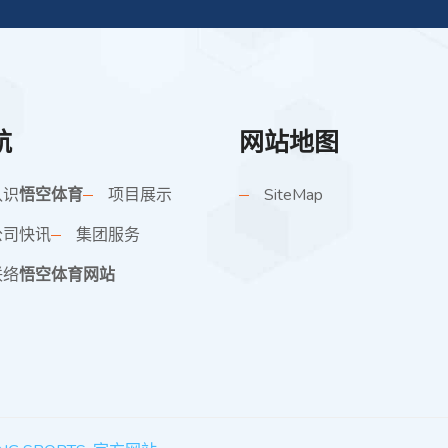
航
网站地图
认识
悟空体育
项目展示
SiteMap
公司快讯
集团服务
联络
悟空体育网站