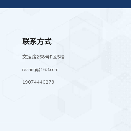
联系方式
文定路258号F区5楼
rearing@163.com
19074440273