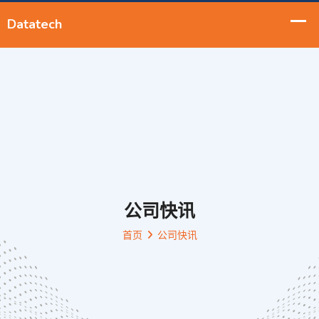
公司快讯
首页
公司快讯