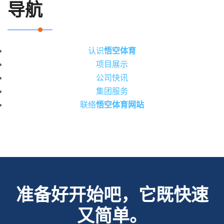
导航
认识
悟空体育
项目展示
公司快讯
集团服务
联络
悟空体育网站
准备好开始吧，它既快速
又简单。