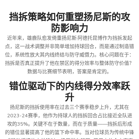
挡拆策略如何重塑扬尼斯的攻
防影响力
近年来，雄鹿队愈发倚重扬尼斯·阿德托昆博作为挡拆发起
点，这一战术调整并非简单增加持球回合，而是通过制造错
位，系统性放大其内线终结与防守威慑力。核心问题在于：
挡拆是否真正提升了他在禁区的得分效率与整体防守价值？
数据与比赛细节表明，答案是肯定的。
错位驱动下的内线得分效率跃
升
扬尼斯的挡拆使用率在过去三个赛季稳步上升，尤其在
2023-24赛季，他作为持球人的挡拆回合占比接近全队进
攻的35%。关键不在于数量，而在于质量——挡拆后形成
的错位显著提高了他的篮下命中率。当对位球员为传统中锋