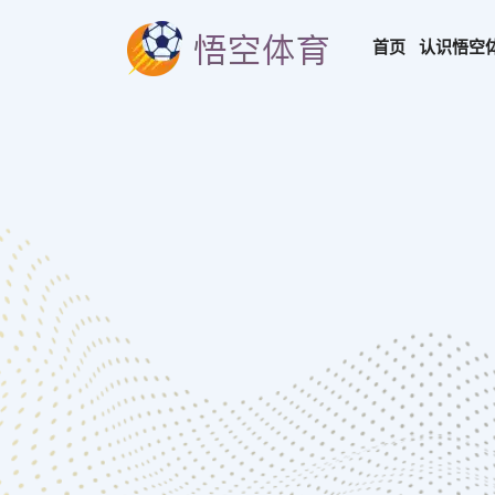
首页
认识
悟空