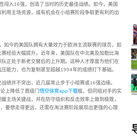
史性闯入16强，创造了当时的历史最佳战绩。如今，美国
效利用主场资源，或有机会在小组赛阶段争取更有利的出
同，如今的美国队拥有大量效力于欧洲主流联赛的球员，如
比赛经验大幅提升。近年来，美国队在中北美及加勒比海
球队正处于新老交替后的上升期。这种人才厚度为他们在
压能力，也为复制甚至超越1994年的成绩打下基础。
战绩并不突出，近几届常止步于小组赛或16强边缘。
理论上降低了晋级门
悟空体育app下载
槛，但同组对手的实
把握主场关键战，并在防守组织和反击效率上做到极致，
不过，要想走得更远，还需在淘汰赛阶段展现出更强的心理