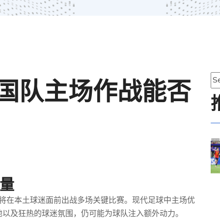
美国队主场作战能否
量
队将在本土球迷面前出战多场关键比赛。现代足球中主场优
地以及狂热的球迷氛围，仍可能为球队注入额外动力。