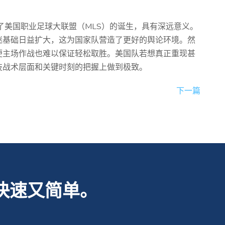
动了美国职业足球大联盟（MLS）的诞生，具有深远意义。
迷基础日益扩大，这为国家队营造了更好的舆论环境。然
便主场作战也难以保证轻松取胜。美国队若想真正重现甚
技战术层面和关键时刻的把握上做到极致。
下一篇
快速又简单。