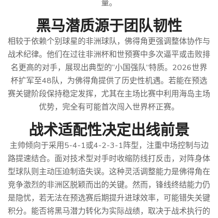
量。
黑马潜质源于团队韧性
相较于依赖个别球星的非洲球队，佛得角更强调整体协作与
战术纪律。他们在过往非洲杯和世预赛中多次逼平或击败排
名更高的对手，展现出典型的“小国强队”特质。2026世界
杯扩军至48队，为佛得角提供了历史性机遇。若能在预选
赛关键阶段保持稳定发挥，尤其在主场比赛中利用海岛主场
优势，完全有可能首次闯入世界杯正赛。
战术适配性决定出线前景
主帅倾向于采用5-4-1或4-2-3-1阵型，注重中场控制与边
路提速结合。面对技术型对手时收缩防线打反击，对阵身体
型球队则主动压迫制造失误。这种灵活调整能力是佛得角在
竞争激烈的非洲区脱颖而出的关键。然而，锋线终结能力仍
是隐忧，若无法在预选赛后期提升进球效率，可能错失关键
积分。能否将黑马潜力转化为实际战绩，取决于战术执行的