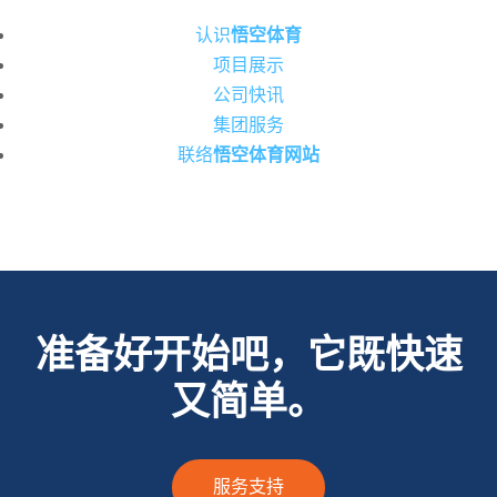
认识
悟空体育
项目展示
公司快讯
集团服务
联络
悟空体育网站
准备好开始吧，它既快速
又简单。
服务支持