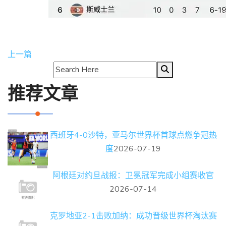
上一篇
推荐文章
西班牙4-0沙特，亚马尔世界杯首球点燃争冠热
度
2026-07-19
阿根廷对约旦战报：卫冕冠军完成小组赛收官
2026-07-14
克罗地亚2-1击败加纳：成功晋级世界杯淘汰赛