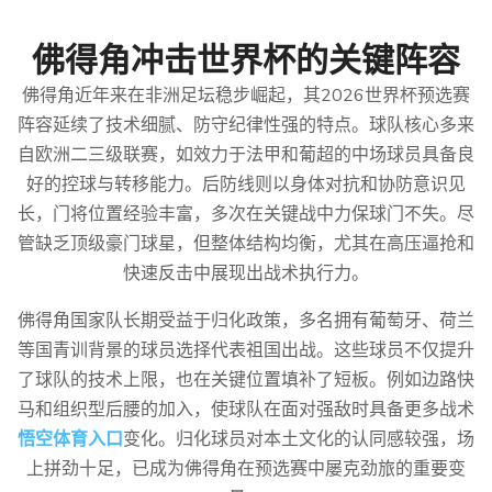
佛得角冲击世界杯的关键阵容
佛得角近年来在非洲足坛稳步崛起，其2026世界杯预选赛
阵容延续了技术细腻、防守纪律性强的特点。球队核心多来
自欧洲二三级联赛，如效力于法甲和葡超的中场球员具备良
好的控球与转移能力。后防线则以身体对抗和协防意识见
长，门将位置经验丰富，多次在关键战中力保球门不失。尽
管缺乏顶级豪门球星，但整体结构均衡，尤其在高压逼抢和
快速反击中展现出战术执行力。
佛得角国家队长期受益于归化政策，多名拥有葡萄牙、荷兰
等国青训背景的球员选择代表祖国出战。这些球员不仅提升
了球队的技术上限，也在关键位置填补了短板。例如边路快
马和组织型后腰的加入，使球队在面对强敌时具备更多战术
悟空体育入口
变化。归化球员对本土文化的认同感较强，场
上拼劲十足，已成为佛得角在预选赛中屡克劲旅的重要变